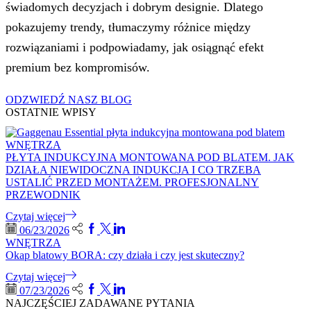
świadomych decyzjach i dobrym designie. Dlatego
pokazujemy trendy, tłumaczymy różnice między
rozwiązaniami i podpowiadamy, jak osiągnąć efekt
premium bez kompromisów.
ODZWIEDŹ NASZ BLOG
OSTATNIE WPISY
WNĘTRZA
PŁYTA INDUKCYJNA MONTOWANA POD BLATEM. JAK
DZIAŁA NIEWIDOCZNA INDUKCJA I CO TRZEBA
USTALIĆ PRZED MONTAŻEM. PROFESJONALNY
PRZEWODNIK
Czytaj więcej
06/23/2026
WNĘTRZA
Okap blatowy BORA: czy działa i czy jest skuteczny?
Czytaj więcej
07/23/2026
NAJCZĘŚCIEJ ZADAWANE PYTANIA